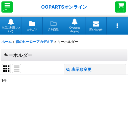
OOPARTSオンライン
メニュー
カート
当店ご利用につ
Overseas
カテゴリ
月別商品
問い合わせ
いて
shipping
ホーム
>
僕のヒーローアカデミア
>
キーホルダー
キーホルダー
表示順変更
閉じる
1
件
表示数
:
並び順
:
絞り込む