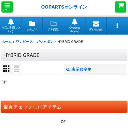
OOPARTSオンライン
メニュー
カート
当店ご利用につ
Overseas
カテゴリ
月別商品
問い合わせ
いて
shipping
ホーム
>
ワンピース ガシャポン
>
HYBRID GRADE
HYBRID GRADE
表示順変更
閉じる
0
件
表示数
:
並び順
:
最近チェックしたアイテム
絞り込む
0件