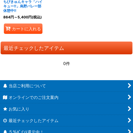
ちびきゅんキャラ「ハイ
キュー!!」烏野バレー部
休憩中!!
864
円
～5,400
円
(税込)
カートに入れる
最近チェックしたアイテム
0件
当店ご利用について
オンラインでのご注文案内
お気に入り
最近チェックしたアイテム
５％ﾎﾟｲﾝﾄ還元中！