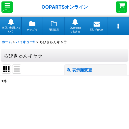
OOPARTSオンライン
メニュー
カート
当店ご利用につ
Overseas
カテゴリ
月別商品
問い合わせ
いて
shipping
ホーム
>
ハイキュー!!
>
ちびきゅんキャラ
ちびきゅんキャラ
表示順変更
閉じる
1
件
表示数
:
並び順
:
絞り込む