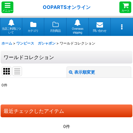
OOPARTSオンライン
メニュー
カート
当店ご利用につ
Overseas
カテゴリ
月別商品
問い合わせ
いて
shipping
ホーム
>
ワンピース ガシャポン
>
ワールドコレクション
ワールドコレクション
表示順変更
閉じる
0
件
表示数
:
並び順
:
最近チェックしたアイテム
絞り込む
0件