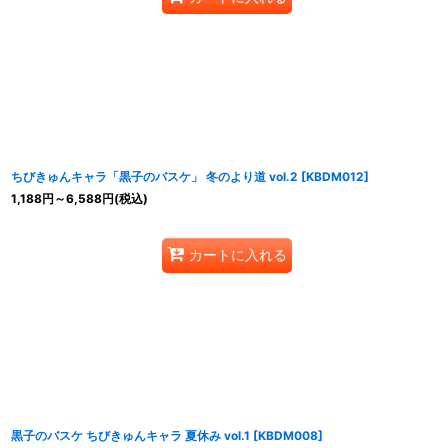
ちびきゅんキャラ「黒子のバスケ」 冬のより道 vol.2
[
KBDM012
]
1,188
円
～6,588
円
(税込)
カートに入れる
黒子のバスケ ちびきゅんキャラ 夏休み vol.1
[
KBDM008
]