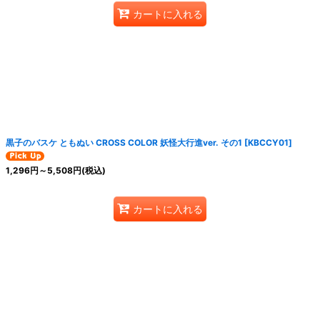
カートに入れる
黒子のバスケ ともぬい CROSS COLOR 妖怪大行進ver. その1
[
KBCCY01
]
1,296
円
～5,508
円
(税込)
カートに入れる