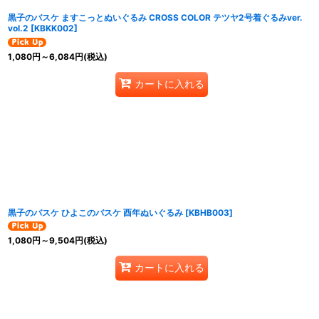
黒子のバスケ ますこっとぬいぐるみ CROSS COLOR テツヤ2号着ぐるみver.
vol.2
[
KBKK002
]
1,080
円
～6,084
円
(税込)
カートに入れる
黒子のバスケ ひよこのバスケ 酉年ぬいぐるみ
[
KBHB003
]
1,080
円
～9,504
円
(税込)
カートに入れる