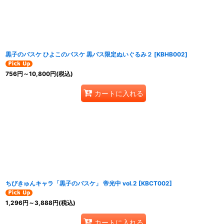
黒子のバスケ ひよこのバスケ 黒バス限定ぬいぐるみ２
[
KBHB002
]
756
円
～10,800
円
(税込)
カートに入れる
ちびきゅんキャラ「黒子のバスケ」 帝光中 vol.2
[
KBCT002
]
1,296
円
～3,888
円
(税込)
カートに入れる