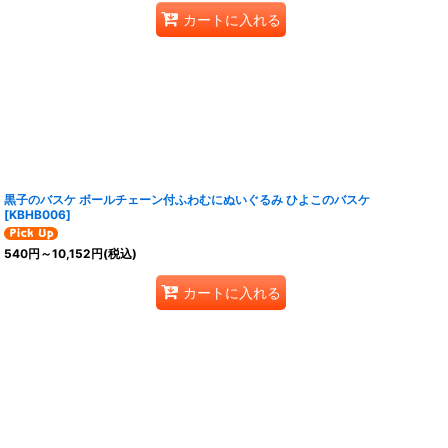
カートに入れる
黒子のバスケ ボールチェーン付ふわむにぬいぐるみ ひよこのバスケ
[
KBHB006
]
540
円
～10,152
円
(税込)
カートに入れる