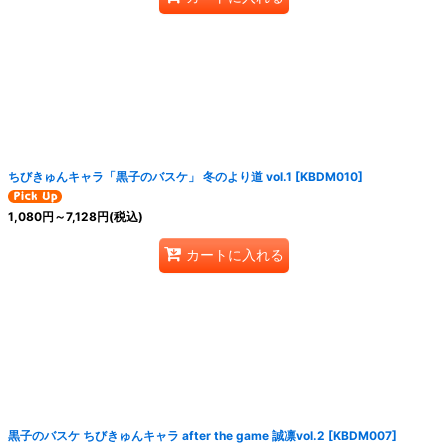
ちびきゅんキャラ「黒子のバスケ」 冬のより道 vol.1
[
KBDM010
]
1,080
円
～7,128
円
(税込)
カートに入れる
黒子のバスケ ちびきゅんキャラ after the game 誠凛vol.2
[
KBDM007
]