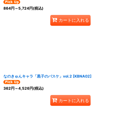
864
円
～5,724
円
(税込)
カートに入れる
なのきゅんキャラ「黒子のバスケ」vol.2
[
KBNA02
]
362
円
～4,526
円
(税込)
カートに入れる