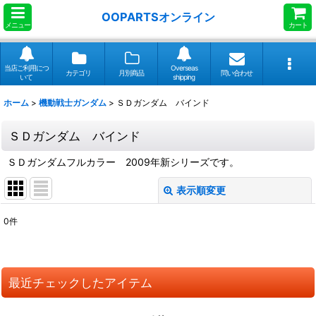
OOPARTSオンライン
メニュー
カート
当店ご利用につ
Overseas
カテゴリ
月別商品
問い合わせ
いて
shipping
ホーム
>
機動戦士ガンダム
>
ＳＤガンダム バインド
ＳＤガンダム バインド
ＳＤガンダムフルカラー 2009年新シリーズです。
表示順変更
閉じる
0
件
表示数
:
並び順
:
最近チェックしたアイテム
絞り込む