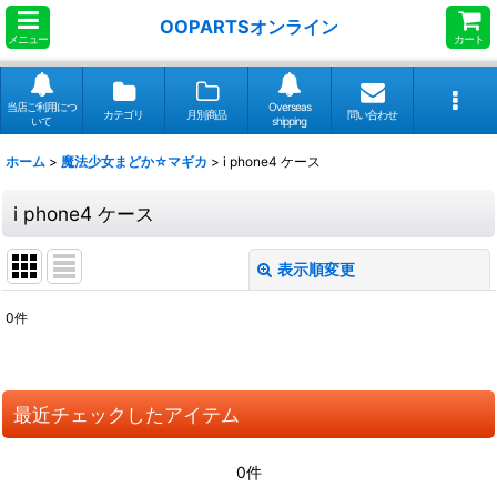
OOPARTSオンライン
メニュー
カート
当店ご利用につ
Overseas
カテゴリ
月別商品
問い合わせ
いて
shipping
ホーム
>
魔法少女まどか☆マギカ
>
i phone4 ケース
i phone4 ケース
表示順変更
閉じる
0
件
表示数
:
並び順
:
最近チェックしたアイテム
絞り込む
0件