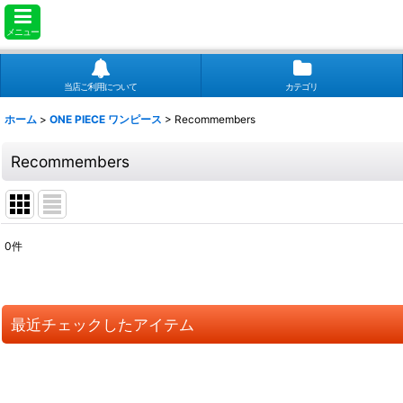
メニュー
当店ご利用について
カテゴリ
ホーム
>
ONE PIECE ワンピース
>
Recommembers
Recommembers
0
件
表示数
:
並び順
:
最近チェックしたアイテム