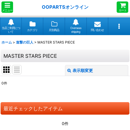
OOPARTSオンライン
メニュー
カート
当店ご利用につ
Overseas
カテゴリ
月別商品
問い合わせ
いて
shipping
ホーム
>
進撃の巨人
>
MASTER STARS PIECE
MASTER STARS PIECE
表示順変更
閉じる
0
件
表示数
:
並び順
:
最近チェックしたアイテム
絞り込む
0件