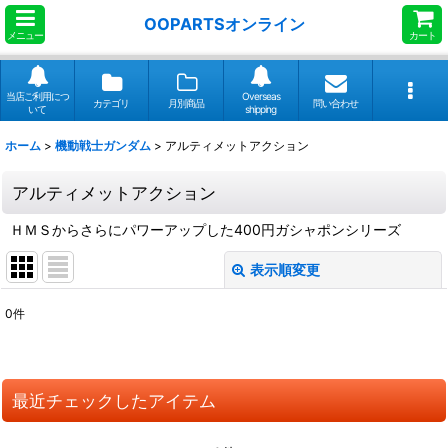
OOPARTSオンライン
メニュー
カート
当店ご利用につ
Overseas
カテゴリ
月別商品
問い合わせ
いて
shipping
ホーム
>
機動戦士ガンダム
>
アルティメットアクション
アルティメットアクション
ＨＭＳからさらにパワーアップした400円ガシャポンシリーズ
表示順変更
閉じる
0
件
表示数
:
並び順
:
最近チェックしたアイテム
絞り込む