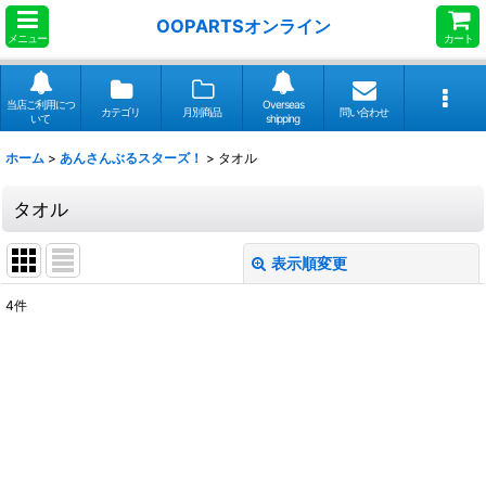
OOPARTSオンライン
メニュー
カート
当店ご利用につ
Overseas
カテゴリ
月別商品
問い合わせ
いて
shipping
ホーム
>
あんさんぶるスターズ！
>
タオル
タオル
表示順変更
閉じる
4
件
表示数
:
並び順
:
絞り込む