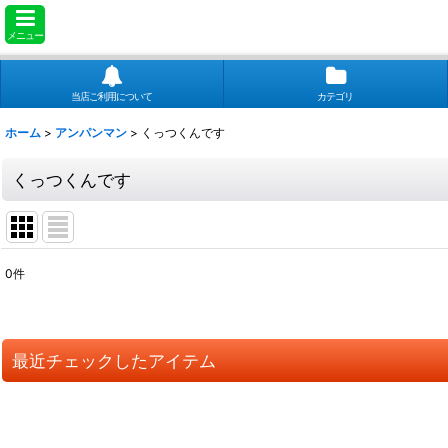
メニュー
当店ご利用について
カテゴリ
ホーム
>
アンパンマン
>
くっつくんです
くっつくんです
0
件
表示数
:
並び順
:
最近チェックしたアイテム