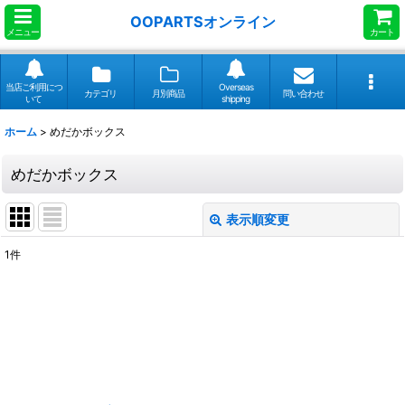
OOPARTSオンライン
メニュー
カート
当店ご利用につ
Overseas
カテゴリ
月別商品
問い合わせ
いて
shipping
ホーム
>
めだかボックス
めだかボックス
表示順変更
閉じる
1
件
表示数
:
並び順
:
絞り込む