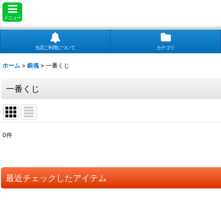
メニュー
当店ご利用について
カテゴリ
ホーム
>
銀魂
>
一番くじ
一番くじ
0
件
表示数
:
並び順
:
最近チェックしたアイテム