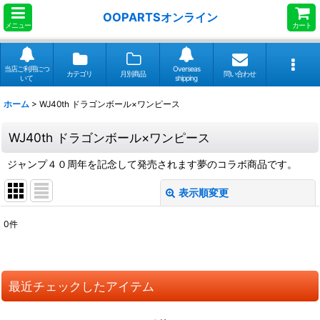
OOPARTSオンライン
メニュー
カート
当店ご利用につ
Overseas
カテゴリ
月別商品
問い合わせ
いて
shipping
ホーム
>
WJ40th ドラゴンボール×ワンピース
WJ40th ドラゴンボール×ワンピース
ジャンプ４０周年を記念して発売されます夢のコラボ商品です。
表示順変更
閉じる
0
件
表示数
:
並び順
:
最近チェックしたアイテム
絞り込む