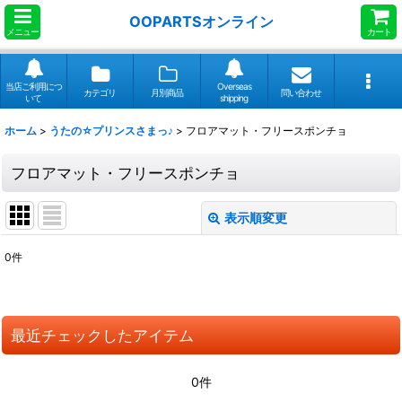
OOPARTSオンライン
メニュー
カート
当店ご利用につ
Overseas
カテゴリ
月別商品
問い合わせ
いて
shipping
ホーム
>
うたの☆プリンスさまっ♪
>
フロアマット・フリースポンチョ
フロアマット・フリースポンチョ
表示順変更
閉じる
0
件
表示数
:
並び順
:
最近チェックしたアイテム
絞り込む
0件