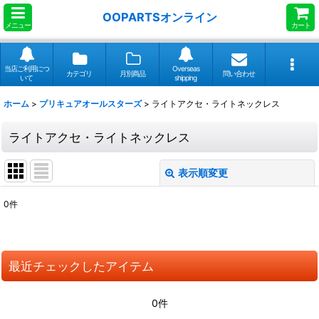
OOPARTSオンライン
メニュー
カート
当店ご利用につ
Overseas
カテゴリ
月別商品
問い合わせ
いて
shipping
ホーム
>
プリキュアオールスターズ
>
ライトアクセ・ライトネックレス
ライトアクセ・ライトネックレス
表示順変更
閉じる
0
件
表示数
:
並び順
:
最近チェックしたアイテム
絞り込む
0件