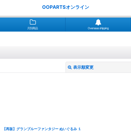
OOPARTSオンライン
月別商品
Overseas shipping
表示順変更
絞り込む
【再版】グランブルーファンタジー ぬいぐるみ １