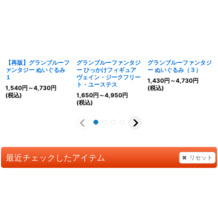
【再版】グランブルーフ
グランブルーファンタジ
グランブルーファンタジ
ァンタジー ぬいぐるみ
ー ひっかけフィギュア
ー ぬいぐるみ（３）
１
ヴェイン・ジークフリー
1,430
円
～4,730
円
ト・ユーステス
1,540
円
～4,730
円
(税込)
(税込)
1,650
円
～4,950
円
(税込)
最近チェックしたアイテム
リセット