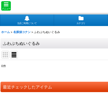
メニュー
当店ご利用について
カテゴリ
ホーム
>
名探偵コナン
>
ふわぷちぬいぐるみ
ふわぷちぬいぐるみ
0
件
表示数
:
並び順
:
最近チェックしたアイテム