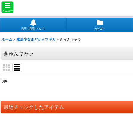
メニュー
当店ご利用について
カテゴリ
ホーム
>
魔法少女まどか☆マギカ
>
きゅんキャラ
きゅんキャラ
0
件
表示数
:
並び順
:
最近チェックしたアイテム