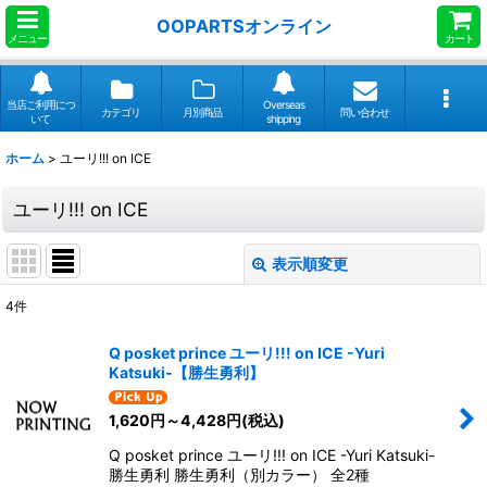
OOPARTSオンライン
メニュー
カート
当店ご利用につ
Overseas
カテゴリ
月別商品
問い合わせ
いて
shipping
ホーム
>
ユーリ!!! on ICE
ユーリ!!! on ICE
表示順変更
閉じる
4
件
表示数
:
Q posket prince ユーリ!!! on ICE -Yuri
Katsuki-【勝生勇利】
並び順
:
1,620
円
～4,428
円
(税込)
絞り込む
Q posket prince ユーリ!!! on ICE -Yuri Katsuki-
勝生勇利 勝生勇利（別カラー） 全2種