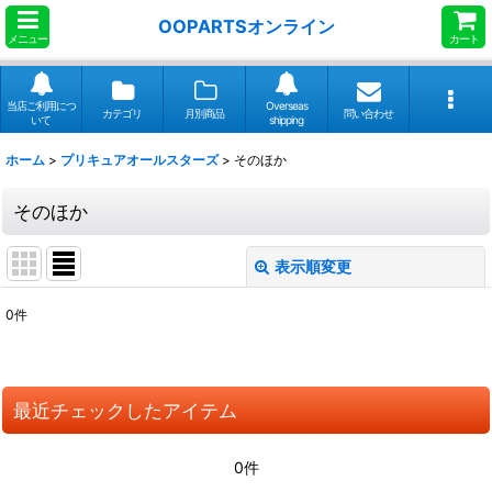
OOPARTSオンライン
メニュー
カート
当店ご利用につ
Overseas
カテゴリ
月別商品
問い合わせ
いて
shipping
ホーム
>
プリキュアオールスターズ
>
そのほか
そのほか
表示順変更
閉じる
0
件
表示数
:
並び順
:
最近チェックしたアイテム
絞り込む
0件