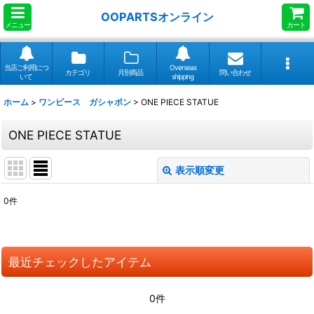
OOPARTSオンライン
メニュー
カート
当店ご利用につ
Overseas
カテゴリ
月別商品
問い合わせ
いて
shipping
ホーム
>
ワンピース ガシャポン
>
ONE PIECE STATUE
ONE PIECE STATUE
表示順変更
閉じる
0
件
表示数
:
並び順
:
最近チェックしたアイテム
絞り込む
0件