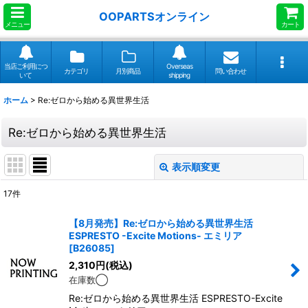
OOPARTSオンライン
メニュー
カート
当店ご利用につ
Overseas
カテゴリ
月別商品
問い合わせ
いて
shipping
ホーム
>
Re:ゼロから始める異世界生活
Re:ゼロから始める異世界生活
表示順変更
閉じる
17
件
表示数
:
【8月発売】Re:ゼロから始める異世界生活
ESPRESTO -Excite Motions- エミリア
並び順
:
[
B26085
]
2,310
円
(税込)
在庫数◯
絞り込む
Re:ゼロから始める異世界生活 ESPRESTO-Excite