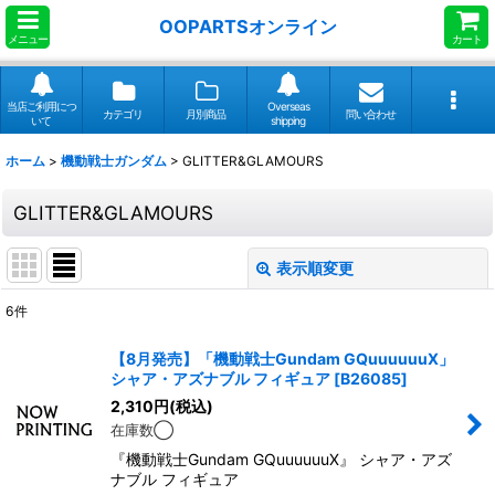
OOPARTSオンライン
メニュー
カート
当店ご利用につ
Overseas
カテゴリ
月別商品
問い合わせ
いて
shipping
ホーム
>
機動戦士ガンダム
>
GLITTER&GLAMOURS
GLITTER&GLAMOURS
表示順変更
閉じる
6
件
表示数
:
【8月発売】「機動戦士Gundam GQuuuuuuX」
シャア・アズナブル フィギュア
[
B26085
]
並び順
:
2,310
円
(税込)
在庫数◯
絞り込む
『機動戦士Gundam GQuuuuuuX』 シャア・アズ
ナブル フィギュア