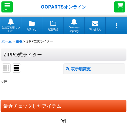
OOPARTSオンライン
メニュー
カート
当店ご利用につ
Overseas
カテゴリ
月別商品
問い合わせ
いて
shipping
ホーム
>
銀魂
>
ZIPPO式ライター
ZIPPO式ライター
表示順変更
閉じる
0
件
表示数
:
並び順
:
最近チェックしたアイテム
絞り込む
0件