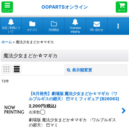
OOPARTSオンライン
メニュー
カート
当店ご利用につ
Overseas
カテゴリ
月別商品
問い合わせ
いて
shipping
ホーム
>
魔法少女まどか☆マギカ
魔法少女まどか☆マギカ
表示順変更
閉じる
13
件
サブカテゴリ
:
【6月発売】劇場版 魔法少女まどか☆マギカ〈ワ
ルプルギスの廻天〉 巴マミ フィギュア
[
B26063
]
表示数
:
2,200
円
(税込)
在庫数◯
並び順
:
劇場版 魔法少女まどか☆マギカ 〈ワルプルギス
の廻天〉 巴マミ