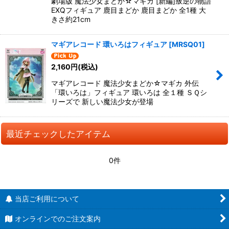
劇場版 魔法少女まどか☆マギカ [新編]叛逆の物語
EXQフィギュア 鹿目まどか 鹿目まどか 全1種 大
きさ約21cm
マギアレコード 環いろはフィギュア
[
MRSQ01
]
2,160
円
(税込)
マギアレコード 魔法少女まどか☆マギカ 外伝
「環いろは」フィギュア 環いろは 全１種 ＳＱシ
リーズで 新しい魔法少女が登場
最近チェックしたアイテム
0件
当店ご利用について
オンラインでのご注文案内