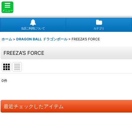
メニュー
当店ご利用について
カテゴリ
ホーム
>
DRAGON BALL ドラゴンボール
>
FREEZA’S FORCE
FREEZA’S FORCE
0
件
表示数
:
並び順
:
最近チェックしたアイテム