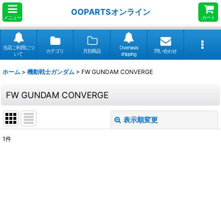
OOPARTSオンライン
メニュー
カート
当店ご利用につ
Overseas
カテゴリ
月別商品
問い合わせ
いて
shipping
ホーム
>
機動戦士ガンダム
>
FW GUNDAM CONVERGE
FW GUNDAM CONVERGE
表示順変更
閉じる
1
件
表示数
:
並び順
:
絞り込む