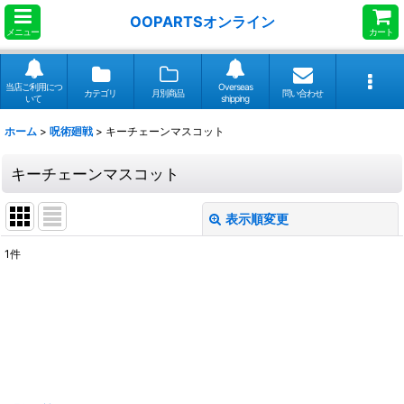
OOPARTSオンライン
メニュー
カート
当店ご利用につ
Overseas
カテゴリ
月別商品
問い合わせ
いて
shipping
ホーム
>
呪術廻戦
>
キーチェーンマスコット
キーチェーンマスコット
表示順変更
閉じる
1
件
表示数
:
並び順
:
絞り込む