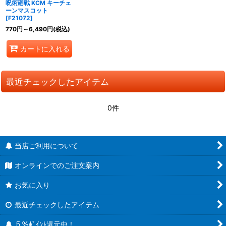
呪術廻戦 KCM キーチェ
ーンマスコット
[
F21072
]
770
円
～6,490
円
(税込)
カートに入れる
最近チェックしたアイテム
0件
当店ご利用について
オンラインでのご注文案内
お気に入り
最近チェックしたアイテム
５％ﾎﾟｲﾝﾄ還元中！