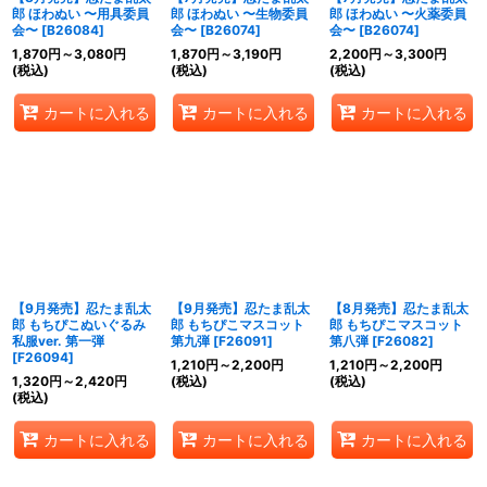
郎 ほわぬい 〜用具委員
郎 ほわぬい 〜生物委員
郎 ほわぬい 〜火薬委員
会〜
[
B26084
]
会〜
[
B26074
]
会〜
[
B26074
]
1,870
円
～3,080
円
1,870
円
～3,190
円
2,200
円
～3,300
円
(税込)
(税込)
(税込)
カートに入れる
カートに入れる
カートに入れる
【9月発売】忍たま乱太
【9月発売】忍たま乱太
【8月発売】忍たま乱太
郎 もちぴこぬいぐるみ
郎 もちぴこマスコット
郎 もちぴこマスコット
私服ver. 第一弾
第九弾
[
F26091
]
第八弾
[
F26082
]
[
F26094
]
1,210
円
～2,200
円
1,210
円
～2,200
円
1,320
円
～2,420
円
(税込)
(税込)
(税込)
カートに入れる
カートに入れる
カートに入れる