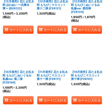
【12月発売】忍たま乱太
【12月発売】忍たま乱太
【12月発売】忍たま乱太
郎 ほわぬい 〜兵庫水
郎 もちぴこマスコット
郎 もちぴこぬいぐるみ
軍〜
[
B26122
]
第十二弾
[
F26121
]
私服ver. 第四弾
[
F26124
]
1,540
円
～2,200
円
1,320
円
(税込)
(税込)
1,650
円
～1,870
円
(税込)
カートに入れる
カートに入れる
カートに入れる
【10月発売】忍たま乱太
【11月発売】忍たま乱太
【10月発売】忍たま乱太
郎 もちぴこぬいぐるみ
郎 もちぴこマスコット
郎 もちぴこマスコット
私服ver. 第二弾
第十一弾
[
F26111
]
第十弾
[
F26101
]
[
F26104
]
1,320
円
(税込)
1,320
円
(税込)
1,100
円
～2,200
円
(税込)
カートに入れる
カートに入れる
カートに入れる