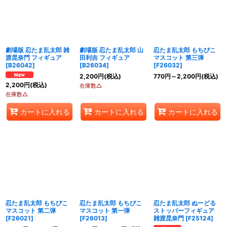
劇場版 忍たま乱太郎 雑
劇場版 忍たま乱太郎 山
忍たま乱太郎 もちぴこ
渡昆奈門 フィギュア
田利吉 フィギュア
マスコット 第三弾
[
B26042
]
[
B26034
]
[
F26032
]
2,200
円
(税込)
770
円
～2,200
円
(税込)
2,200
円
(税込)
在庫数△
在庫数△
カートに入れる
カートに入れる
カートに入れる
忍たま乱太郎 もちぴこ
忍たま乱太郎 もちぴこ
忍たま乱太郎 ぬーどる
マスコット 第二弾
マスコット 第一弾
ストッパーフィギュア
[
F26021
]
[
F26013
]
雑渡昆奈門
[
F25124
]