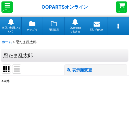
OOPARTSオンライン
メニュー
カート
当店ご利用につ
Overseas
カテゴリ
月別商品
問い合わせ
いて
shipping
ホーム
>
忍たま乱太郎
忍たま乱太郎
表示順変更
閉じる
44
件
表示数
:
並び順
:
絞り込む