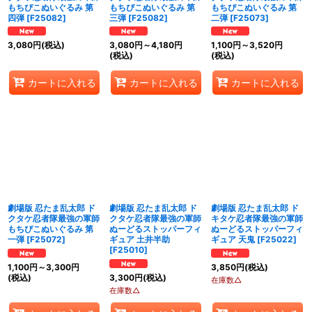
もちぴこぬいぐるみ 第
もちぴこぬいぐるみ 第
もちぴこぬいぐるみ 第
四弾
[
F25082
]
三弾
[
F25082
]
二弾
[
F25073
]
3,080
円
(税込)
3,080
円
～4,180
円
1,100
円
～3,520
円
(税込)
(税込)
カートに入れる
カートに入れる
カートに入れる
劇場版 忍たま乱太郎 ド
劇場版 忍たま乱太郎 ド
劇場版 忍たま乱太郎 ド
クタケ忍者隊最強の軍師
クタケ忍者隊最強の軍師
キタケ忍者隊最強の軍師
もちぴこぬいぐるみ 第
ぬーどるストッパーフィ
ぬーどるストッパーフィ
一弾
[
F25072
]
ギュア 土井半助
ギュア 天鬼
[
F25022
]
[
F25010
]
1,100
円
～3,300
円
3,850
円
(税込)
(税込)
3,300
円
(税込)
在庫数△
在庫数△