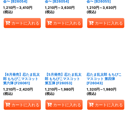
会〜
[
B26054
]
会〜
[
B26054
]
会〜
[
B26055
]
1,210
円
～3,410
円
1,210
円
～3,630
円
1,210
円
～3,630
円
(税込)
(税込)
(税込)
カートに入れる
カートに入れる
カートに入れる
【6月発売】忍たま乱太
【5月発売】忍たま乱太
忍たま乱太郎 もちぴこ
郎 もちぴこマスコット
郎 もちぴこマスコット
マスコット 第四弾
第六弾
[
F26061
]
第五弾
[
F26053
]
[
F26043
]
1,210
円
～2,420
円
1,210
円
～1,980
円
1,320
円
～1,980
円
(税込)
(税込)
(税込)
カートに入れる
カートに入れる
カートに入れる