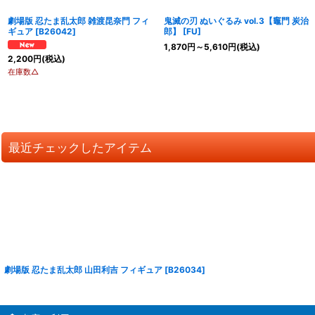
劇場版 忍たま乱太郎 雑渡昆奈門 フィ
鬼滅の刃 ぬいぐるみ vol.3【竈門 炭治
ギュア
[
B26042
]
郎】
[
FU
]
1,870
円
～5,610
円
(税込)
2,200
円
(税込)
在庫数△
最近チェックしたアイテム
劇場版 忍たま乱太郎 山田利吉 フィギュア
[
B26034
]