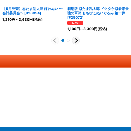
【5月発売】忍たま乱太郎 ほわぬい 〜
劇場版 忍たま乱太郎 ドクタケ忍者隊最
会計委員会〜
[
B26054
]
強の軍師 もちぴこぬいぐるみ 第一弾
[
F25072
]
1,210
円
～3,630
円
(税込)
1,100
円
～3,300
円
(税込)