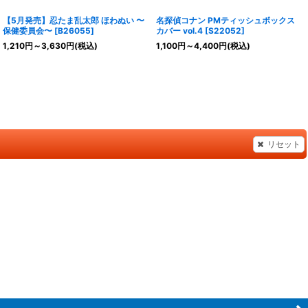
【5月発売】忍たま乱太郎 ほわぬい 〜
名探偵コナン PMティッシュボックス
保健委員会〜
[
B26055
]
カバー vol.4
[
S22052
]
1,210
円
～3,630
円
(税込)
1,100
円
～4,400
円
(税込)
リセット