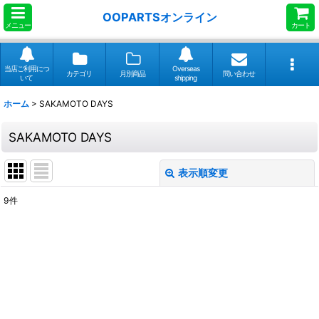
OOPARTSオンライン
メニュー
カート
当店ご利用につ
Overseas
カテゴリ
月別商品
問い合わせ
いて
shipping
ホーム
>
SAKAMOTO DAYS
SAKAMOTO DAYS
表示順変更
閉じる
9
件
表示数
:
並び順
:
絞り込む