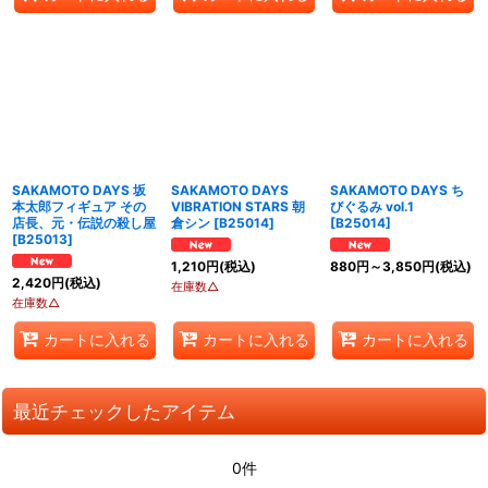
SAKAMOTO DAYS 坂
SAKAMOTO DAYS
SAKAMOTO DAYS ち
本太郎フィギュア その
VIBRATION STARS 朝
びぐるみ vol.1
店長、元・伝説の殺し屋
倉シン
[
B25014
]
[
B25014
]
[
B25013
]
1,210
円
(税込)
880
円
～3,850
円
(税込)
2,420
円
(税込)
在庫数△
在庫数△
カートに入れる
カートに入れる
カートに入れる
最近チェックしたアイテム
0件