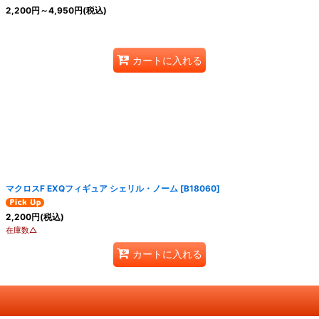
2,200
円
～4,950
円
(税込)
カートに入れる
マクロスF EXQフィギュア シェリル・ノーム
[
B18060
]
2,200
円
(税込)
在庫数△
カートに入れる