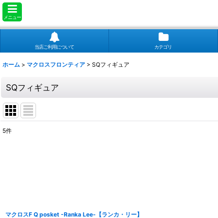
メニュー
当店ご利用について
カテゴリ
ホーム
>
マクロスフロンティア
>
SQフィギュア
SQフィギュア
5
件
表示数
:
並び順
:
マクロスF Q posket -Ranka Lee-【ランカ・リー】