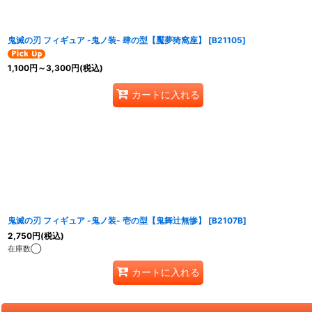
鬼滅の刃 フィギュア -鬼ノ装- 肆の型【魘夢猗窩座】
[
B21105
]
1,100
円
～3,300
円
(税込)
カートに入れる
鬼滅の刃 フィギュア -鬼ノ装- 壱の型【鬼舞辻無惨】
[
B2107B
]
2,750
円
(税込)
在庫数◯
カートに入れる