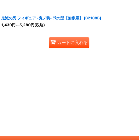
鬼滅の刃 フィギュア -鬼ノ装- 弐の型【無惨累】
[
B2108B
]
1,430
円
～5,280
円
(税込)
カートに入れる