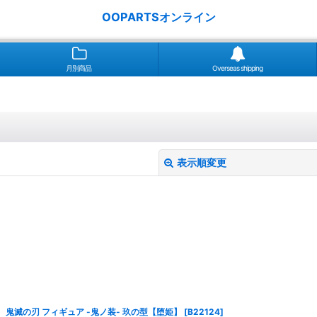
OOPARTSオンライン
月別商品
Overseas shipping
表示順変更
絞り込む
鬼滅の刃 フィギュア -鬼ノ装- 玖の型【堕姫】
[
B22124
]