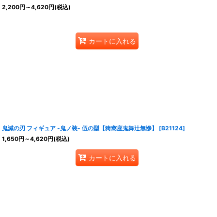
2,200
円
～4,620
円
(税込)
カートに入れる
鬼滅の刃 フィギュア -鬼ノ装- 伍の型【猗窩座鬼舞辻無惨】
[
B21124
]
1,650
円
～4,620
円
(税込)
カートに入れる