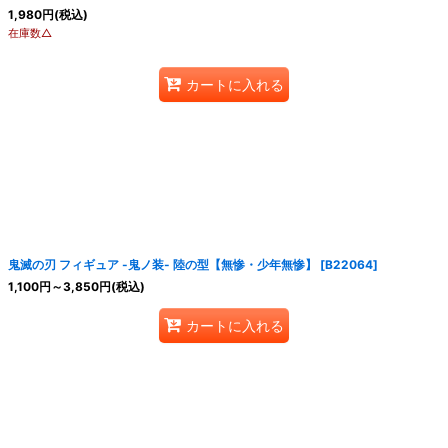
1,980
円
(税込)
在庫数△
カートに入れる
鬼滅の刃 フィギュア -鬼ノ装- 陸の型【無惨・少年無惨】
[
B22064
]
1,100
円
～3,850
円
(税込)
カートに入れる