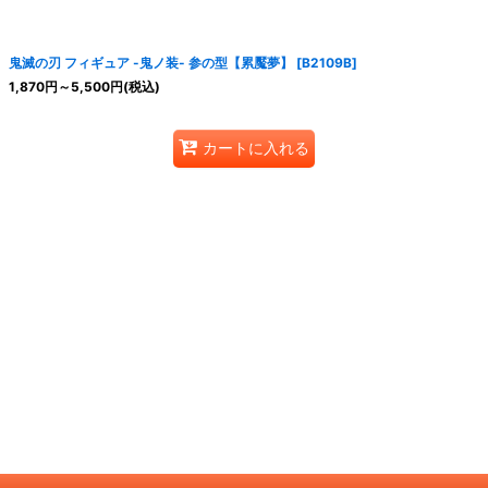
鬼滅の刃 フィギュア -鬼ノ装- 参の型【累魘夢】
[
B2109B
]
1,870
円
～5,500
円
(税込)
カートに入れる