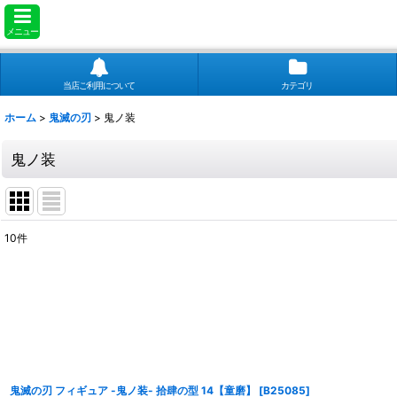
メニュー
当店ご利用について
カテゴリ
ホーム
>
鬼滅の刃
>
鬼ノ装
鬼ノ装
10
件
表示数
:
並び順
:
鬼滅の刃 フィギュア -鬼ノ装- 拾肆の型 14【童磨】
[
B25085
]