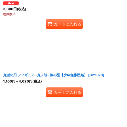
3,300
円
(税込)
在庫数△
カートに入れる
鬼滅の刃 フィギュア -鬼ノ装- 漆の型【少年無惨堕姫】
[
B22073
]
1,100
円
～4,620
円
(税込)
カートに入れる