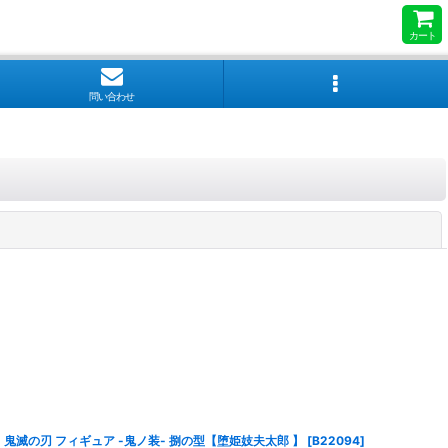
カート
問い合わせ
閉じる
鬼滅の刃 フィギュア -鬼ノ装- 捌の型【堕姫妓夫太郎 】
[
B22094
]