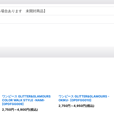
る場合あります 未開封商品】
ワンピース GLITTER&GLAMOURS
ワンピース GLITTER&GLAMOURS -
COLOR WALK STYLE -NAMI-
OKIKU-
[
OPDFGG010
]
[
OPDFGG009
]
2,750
円
～4,950
円
(税込)
2,750
円
～4,900
円
(税込)