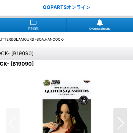
OOPARTSオンライン
月別商品
Overseas shipping
TER&GLAMOURS -BOA.HANCOCK-
CK-
[
B19090
]
CK-
[
B19090
]