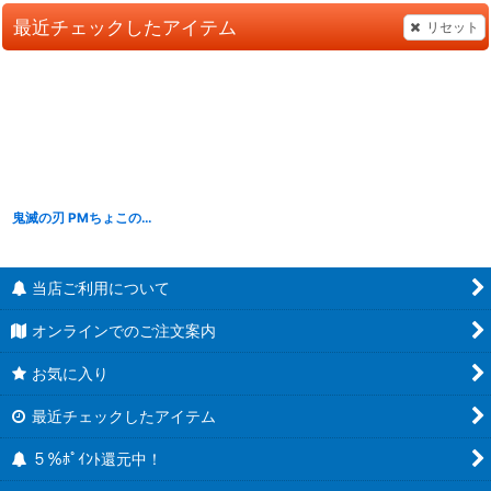
最近チェックしたアイテム
リセット
鬼滅の刃 PMちょこのせフィギュア 冨岡義勇 【柱合会議】
[
S22083
]
当店ご利用について
オンラインでのご注文案内
お気に入り
最近チェックしたアイテム
５％ﾎﾟｲﾝﾄ還元中！