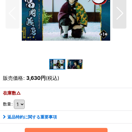
販売価格
:
3,630
円
(税込)
在庫数△
数量
:
返品特約に関する重要事項