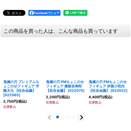
Facebookでシェア
この商品を買った人は、こんな商品も買っています
鬼滅の刃 プレミアムち
鬼滅の刃 PMちょこのせ
鬼滅の刃 PMちょこのせ
ょこのせフィギュア 宇
フィギュア 煉獄杏寿郎
フィギュア 伊黒小芭内
髄天元 【柱合会議】
【柱合会議】
[
S22075
]
【柱合会議】
[
S23022
]
[
S22065
]
2,200
円
(税込)
4,400
円
(税込)
2,750
円
(税込)
在庫数△
在庫数△
在庫数△