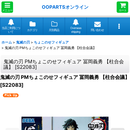
OOPARTSオンライン
メニュー
カート
当店ご利用につ
Overseas
カテゴリ
月別商品
問い合わせ
いて
shipping
ホーム
>
鬼滅の刃
>
ちょこのせフィギュア
>
鬼滅の刃 PMちょこのせフィギュア 冨岡義勇 【柱合会議】
鬼滅の刃 PMちょこのせフィギュア 冨岡義勇 【柱合会
議】
[
S22083
]
鬼滅の刃 PMちょこのせフィギュア 冨岡義勇 【柱合会議】
[
S22083
]