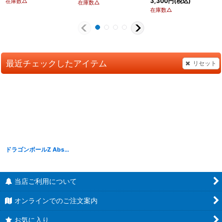
3,300
円
(税込)
在庫数△
在庫数△
在庫数△
最近チェックしたアイテム
リセット
ドラゴンボールZ Absolute Perfection Figure VEGETA
[
DBAPF002
]
当店ご利用について
オンラインでのご注文案内
お気に入り