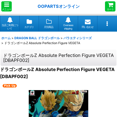
OOPARTSオンライン
メニュー
カート
当店ご利用につ
Overseas
カテゴリ
月別商品
問い合わせ
いて
shipping
ホーム
>
DRAGON BALL ドラゴンボール
>
バラエティシリーズ
>
ドラゴンボールZ Absolute Perfection Figure VEGETA
ドラゴンボールZ Absolute Perfection Figure VEGETA
[
DBAPF002
]
ドラゴンボールZ Absolute Perfection Figure VEGETA
[
DBAPF002
]