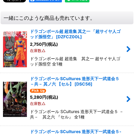
一緒にこのような商品も売れています。
ドラゴンボール超 超造集 其之一 「超サイヤ人ゴ
ッド孫悟空」
[
DZFCZ00L
]
2,750
円
(税込)
在庫数△
ドラゴンボール超 超造集 其之一 超サイヤ人ゴ
ッド孫悟空 全1種
ドラゴンボール SCultures 造形天下一武道会５
－共－ 其ノ六 【セル】
[
DSC56
]
5,280
円
(税込)
在庫数△
ドラゴンボール SCultures 造形天下一武道会５ －
共－ 其之六 『セル』 全1種
ドラゴンボール SCultures 造形天下一武道会５-