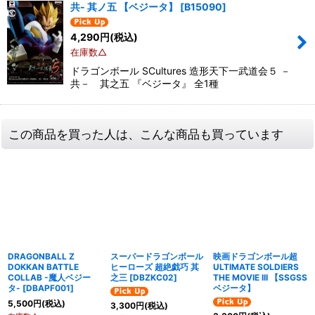
共- 其ノ五 【ベジータ】
[
B15090
]
4,290
円
(税込)
在庫数△
ドラゴンボール SCultures 造形天下一武道会５ －
共－ 其之五 『ベジータ』 全1種
この商品を買った人は、こんな商品も買っています
DRAGONBALL Z
スーパードラゴンボール
映画ドラゴンボール超
DOKKAN BATTLE
ヒーローズ 超絶戯巧 其
ULTIMATE SOLDIERS
COLLAB -魔人ベジー
之三
[
DBZKC02
]
THE MOVIE III 【SSGSS
タ-
[
DBAPF001
]
ベジータ】
5,500
円
(税込)
3,300
円
(税込)