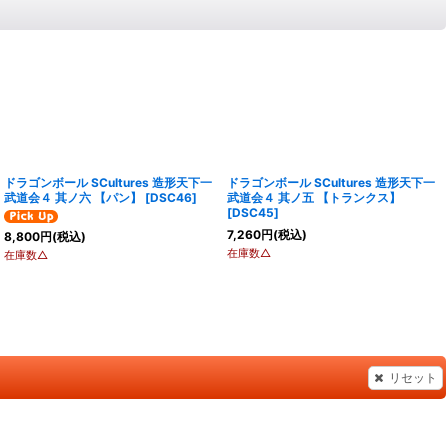
ドラゴンボール SCultures 造形天下一
ドラゴンボール SCultures 造形天下一
武道会４ 其ノ六 【パン】
[
DSC46
]
武道会４ 其ノ五 【トランクス】
[
DSC45
]
7,260
円
(税込)
8,800
円
(税込)
在庫数△
在庫数△
リセット