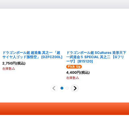
ドラゴンボール超 超造集 其之一 「超
ドラゴンボール超 SCultures 造形天下
サイヤ人ゴッド孫悟空」
[
DZFCZ00L
]
一武道会５ SPECIAL 其之二 【Gフリ
ーザ】
[
B15120
]
2,750
円
(税込)
在庫数△
4,400
円
(税込)
在庫数△