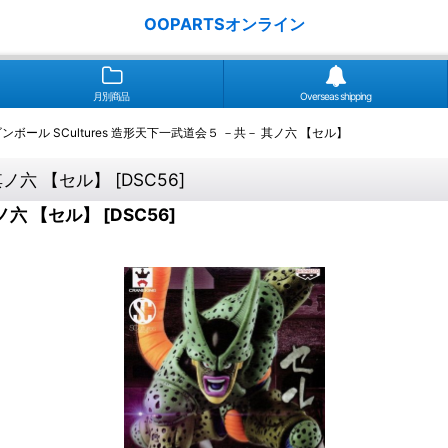
OOPARTSオンライン
月別商品
Overseas shipping
ンボール SCultures 造形天下一武道会５ －共－ 其ノ六 【セル】
 其ノ六 【セル】
[
DSC56
]
其ノ六 【セル】
[
DSC56
]