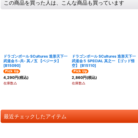
この商品を買った人は、こんな商品も買っています
ドラゴンボール SCultures 造形天下一
ドラゴンボール SCultures 造形天下一
武道会５-共- 其ノ五 【ベジータ】
武道会５ SPECIAL 其之一 【ゴッド悟
[
B15090
]
空】
[
B15110
]
4,290
円
(税込)
2,860
円
(税込)
在庫数△
在庫数△
最近チェックしたアイテム