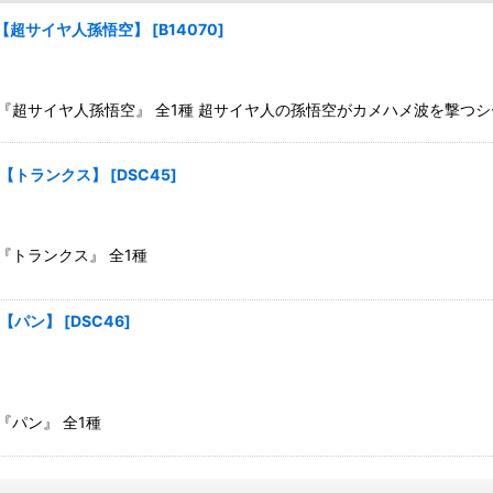
四 【超サイヤ人孫悟空】
[
B14070
]
其之四 『超サイヤ人孫悟空』 全1種 超サイヤ人の孫悟空がカメハメ波を撃つ
五 【トランクス】
[
DSC45
]
 『トランクス』 全1種
 【パン】
[
DSC46
]
 『パン』 全1種