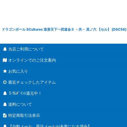
ドラゴンボール SCultures 造形天下一武道会５ －共－ 其ノ六 【セル】
[
DSC56
]
当店ご利用について
オンラインでのご注文案内
お気に入り
最近チェックしたアイテム
５％ﾎﾟｲﾝﾄ還元中！
送料について
特定商取引法表示
【自動メール、受注メールが未着になる場合】