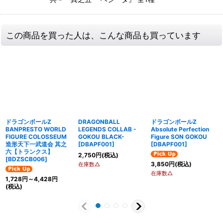
この商品を買った人は、こんな商品も買っています
ドラゴンボールZ
DRAGONBALL
ドラゴンボールZ
BANPRESTO WORLD
LEGENDS COLLAB -
Absolute Perfection
FIGURE COLOSSEUM
GOKOU BLACK-
Figure SON GOKOU
造形天下一武道会 其之
[
DBAPF001
]
[
DBAPF001
]
六【トランクス】
2,750
円
(税込)
[
BDZSCB006
]
3,850
円
(税込)
在庫数△
在庫数△
1,728
円
～4,428
円
(税込)