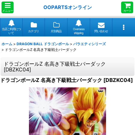
OOPARTSオンライン
メニュー
カート
当店ご利用につ
Overseas
カテゴリ
月別商品
問い合わせ
いて
shipping
ホーム
>
DRAGON BALL ドラゴンボール
>
バラエティシリーズ
>
ドラゴンボールZ 名高き下級戦士バーダック
ドラゴンボールZ 名高き下級戦士バーダック
[
DBZKC04
]
ドラゴンボールZ 名高き下級戦士バーダック
[
DBZKC04
]