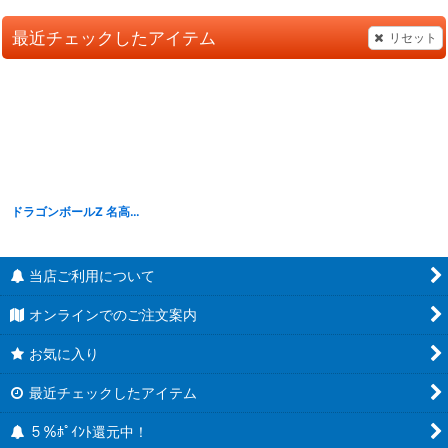
最近チェックしたアイテム
リセット
ドラゴンボールZ 名高き下級戦士バーダック
[
DBZKC04
]
当店ご利用について
オンラインでのご注文案内
お気に入り
最近チェックしたアイテム
５％ﾎﾟｲﾝﾄ還元中！