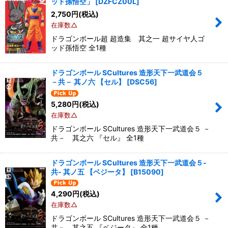
ッド孫悟空」
[
DZFCZ00L
]
2,750
円
(税込)
在庫数△
ドラゴンボール超 超造集 其之一 超サイヤ人ゴ
ッド孫悟空 全1種
ドラゴンボール SCultures 造形天下一武道会５
－共－ 其ノ六 【セル】
[
DSC56
]
5,280
円
(税込)
在庫数△
ドラゴンボール SCultures 造形天下一武道会５ －
共－ 其之六 『セル』 全1種
ドラゴンボール SCultures 造形天下一武道会５-
共- 其ノ五 【ベジータ】
[
B15090
]
4,290
円
(税込)
在庫数△
ドラゴンボール SCultures 造形天下一武道会５ －
共－ 其之五 『ベジータ』 全1種