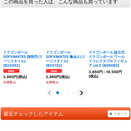
この商品を買った人は、こんな商品も買っています
ドラゴンボール
ドラゴンボール
ドラゴンボール 組立式
SOFVIMATES 孫悟空(ス
SOFVIMATES 亀仙人(ス
ドラゴンボール ワール
ーツスタイル)
ーツスタイル)
ドコレクタブルフィギュ
[
B25092
]
[
B25102
]
ア vol.5
[
B09080
]
3,850
円
～16,500
円
(税込)
2,860
円
(税込)
2,860
円
(税込)
在庫数△
在庫数△
最近チェックしたアイテム
リセット