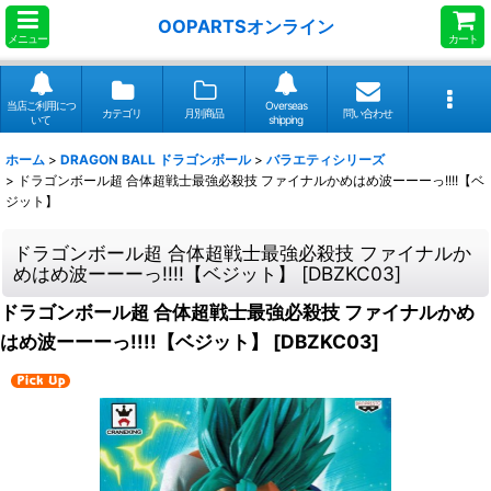
OOPARTSオンライン
メニュー
カート
当店ご利用につ
Overseas
カテゴリ
月別商品
問い合わせ
いて
shipping
ホーム
>
DRAGON BALL ドラゴンボール
>
バラエティシリーズ
>
ドラゴンボール超 合体超戦士最強必殺技 ファイナルかめはめ波ーーーっ!!!!【ベ
ジット】
ドラゴンボール超 合体超戦士最強必殺技 ファイナルか
めはめ波ーーーっ!!!!【ベジット】
[
DBZKC03
]
ドラゴンボール超 合体超戦士最強必殺技 ファイナルかめ
はめ波ーーーっ!!!!【ベジット】
[
DBZKC03
]