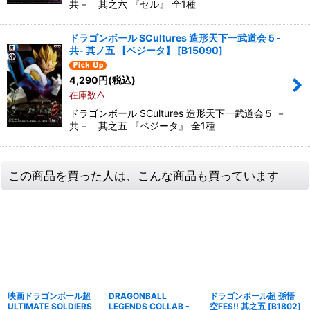
共－ 其之六 『セル』 全1種
ドラゴンボール SCultures 造形天下一武道会５-
共- 其ノ五 【ベジータ】
[
B15090
]
4,290
円
(税込)
在庫数△
ドラゴンボール SCultures 造形天下一武道会５ －
共－ 其之五 『ベジータ』 全1種
この商品を買った人は、こんな商品も買っています
映画ドラゴンボール超
DRAGONBALL
ドラゴンボール超 孫悟
ULTIMATE SOLDIERS
LEGENDS COLLAB -
空FES!! 其之五
[
B1802
]