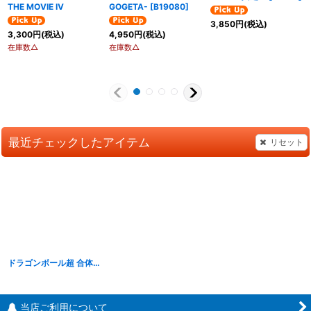
THE MOVIE IV
GOGETA-
[
B19080
]
3,850
円
(税込)
3,300
円
(税込)
4,950
円
(税込)
在庫数△
在庫数△
最近チェックしたアイテム
リセット
ドラゴンボール超 合体超戦士最強必殺技 ファイナルかめはめ波ーーーっ!!!!【ベジット】
当店ご利用について