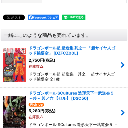
Facebookでシェア
一緒にこのような商品も売れています。
ドラゴンボール超 超造集 其之一 「超サイヤ人ゴ
ッド孫悟空」
[
DZFCZ00L
]
2,750
円
(税込)
在庫数△
ドラゴンボール超 超造集 其之一 超サイヤ人ゴ
ッド孫悟空 全1種
ドラゴンボール SCultures 造形天下一武道会５
－共－ 其ノ六 【セル】
[
DSC56
]
5,280
円
(税込)
在庫数△
ドラゴンボール SCultures 造形天下一武道会５ －