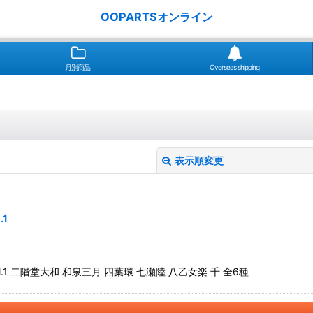
OOPARTSオンライン
月別商品
Overseas shipping
表示順変更
1
1 二階堂大和 和泉三月 四葉環 七瀬陸 八乙女楽 千 全6種
絞り込む