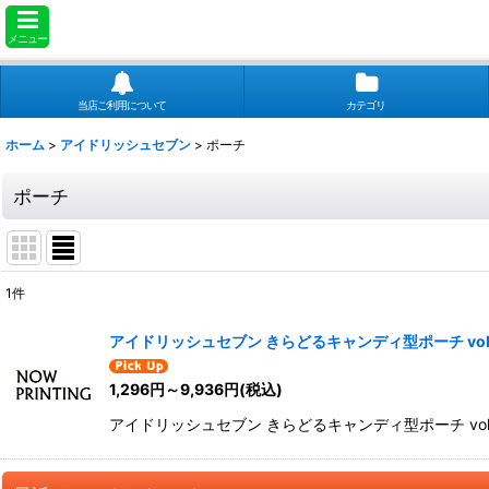
メニュー
当店ご利用について
カテゴリ
ホーム
>
アイドリッシュセブン
>
ポーチ
ポーチ
1
件
表示数
:
アイドリッシュセブン きらどるキャンディ型ポーチ vol.
並び順
:
1,296
円
～9,936
円
(税込)
アイドリッシュセブン きらどるキャンディ型ポーチ vol.