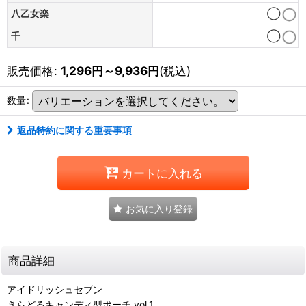
八乙女楽
◯
千
◯
販売価格
:
1,296
円
～9,936
円
(税込)
数量
:
返品特約に関する重要事項
カートに入れる
お気に入り登録
商品詳細
アイドリッシュセブン
きらどるキャンディ型ポーチ vol.1