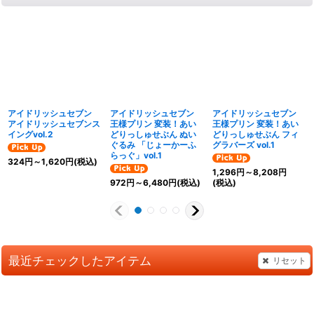
アイドリッシュセブン
アイドリッシュセブン
アイドリッシュセブン
アイドリッシュセブンス
王様プリン 変装！あい
王様プリン 変装！あい
イングvol.2
どりっしゅせぶん ぬい
どりっしゅせぶん フィ
ぐるみ 「じょーかーふ
グラバーズ vol.1
らっぐ」vol.1
324
円
～1,620
円
(税込)
1,296
円
～8,208
円
972
円
～6,480
円
(税込)
(税込)
最近チェックしたアイテム
リセット