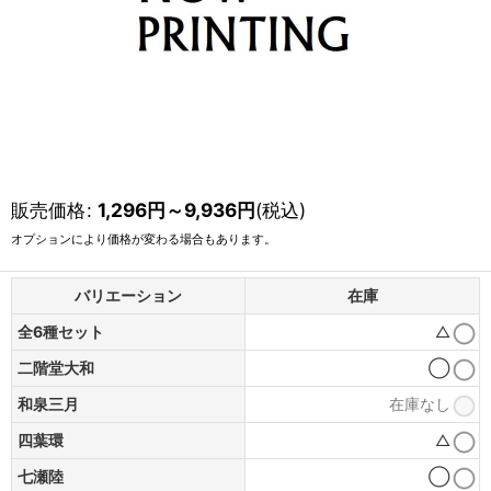
販売価格
:
1,296
円
～9,936
円
(税込)
オプションにより価格が変わる場合もあります。
バリエーション
在庫
全6種セット
△
二階堂大和
◯
和泉三月
在庫なし
四葉環
△
七瀬陸
◯