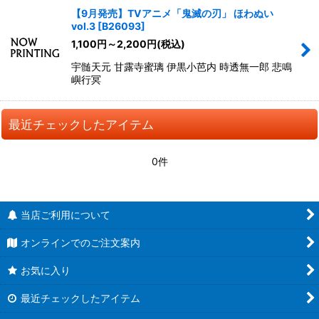
【9月発売】TVアニメ「鬼滅の刃」 ほわぬい
vol.3
[
B26093
]
1,100
円
～2,200
円
(税込)
宇髄天元 甘露寺蜜璃 伊黒小芭内 時透無一郎 悲鳴
嶼行冥
最近チェックしたアイテム
0件
当店ご利用について
オンラインでのご注文案内
お気に入り
最近チェックしたアイテム