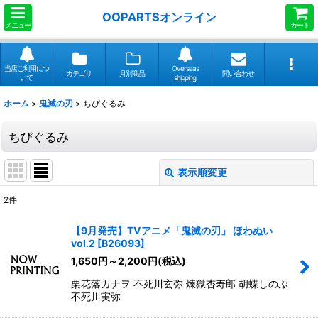
OOPARTSオンライン
メニュー
カート
当店ご利用につ
Overseas
カテゴリ
月別商品
問い合わせ
いて
shipping
ホーム
>
鬼滅の刃
>
ちびぐるみ
ちびぐるみ
表示順変更
閉じる
2
件
表示数
:
【9月発売】TVアニメ「鬼滅の刃」 ほわぬい
vol.2
[
B26093
]
並び順
:
1,650
円
～2,200
円
(税込)
栗花落カナヲ 不死川玄弥 煉獄杏寿郎 胡蝶しのぶ
絞り込む
不死川実弥