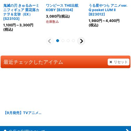
鬼滅の刃 きゅるみーミ
ワンピース THE出航
うる星やつら アニメver.
ニフィギュア 栗花落カ
KOBY
[
B25104
]
Q posket LUM II
ナヲ＆玄弥（EX）
[
B23012
]
3,080
円
(税込)
[
S23103
]
1,980
円
～4,400
円
在庫数△
1,100
円
～3,300
円
(税込)
(税込)
最近チェックしたアイテム
リセット
【9月発売】TVアニメ「鬼滅の刃」 ほわぬい vol.2
[
B26093
]