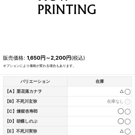
販売価格
:
1,650
円
～2,200
円
(税込)
オプションにより価格が変わる場合もあります。
バリエーション
在庫
【A】栗花落カナヲ
△
【B】不死川玄弥
在庫なし
【C】煉獄杏寿郎
◯
【D】胡蝶しのぶ
◯
【E】不死川実弥
△