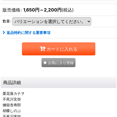
販売価格
:
1,650
円
～2,200
円
(税込)
数量
:
返品特約に関する重要事項
カートに入れる
お気に入り登録
商品詳細
栗花落カナヲ
不死川玄弥
煉獄杏寿郎
胡蝶しのぶ
不死川実弥