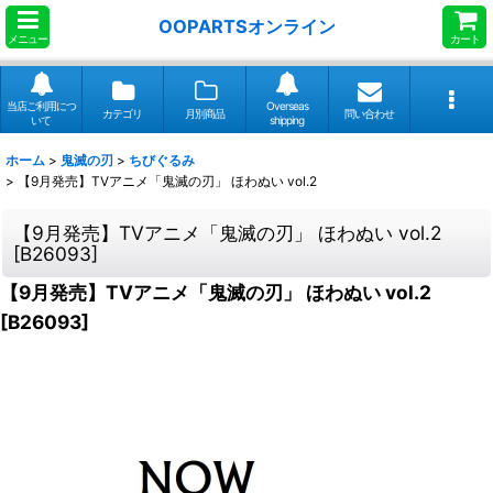
OOPARTSオンライン
メニュー
カート
当店ご利用につ
Overseas
カテゴリ
月別商品
問い合わせ
いて
shipping
ホーム
>
鬼滅の刃
>
ちびぐるみ
>
【9月発売】TVアニメ「鬼滅の刃」 ほわぬい vol.2
【9月発売】TVアニメ「鬼滅の刃」 ほわぬい vol.2
[
B26093
]
【9月発売】TVアニメ「鬼滅の刃」 ほわぬい vol.2
[
B26093
]