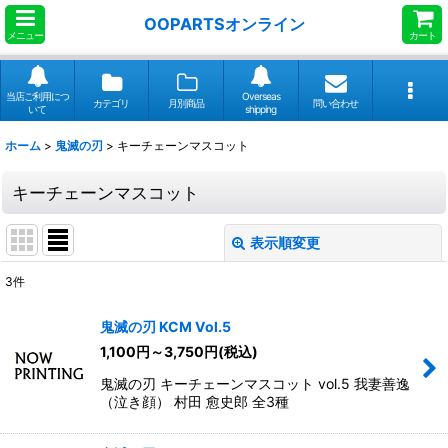
OOPARTSオンライン
メニュー
カート
当店ご利用につ
Overseas
カテゴリ
月別商品
問い合わせ
いて
shipping
ホーム
>
鬼滅の刃
>
キーチェーンマスコット
キーチェーンマスコット
表示順変更
閉じる
3
件
表示数
:
鬼滅の刃 KCM Vol.5
1,100
円
～3,750
円
(税込)
並び順
:
鬼滅の刃 キーチェーンマスコット vol.5 我妻善逸
（泣き顔） 村田 愈史郎 全3種
絞り込む