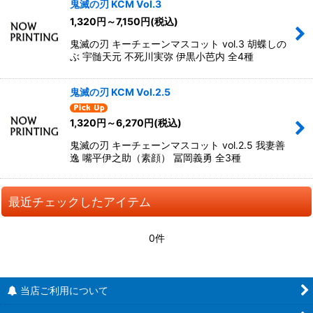
鬼滅の刃 KCM Vol.3
1,320
円
～7,150
円
(税込)
鬼滅の刃 キーチェーンマスコット vol.3 胡蝶しの
ぶ 宇髄天元 不死川実弥 伊黒小芭内 全4種
鬼滅の刃 KCM Vol.2.5
1,320
円
～6,270
円
(税込)
鬼滅の刃 キーチェーンマスコット vol.2.5 我妻善
逸 嘴平伊之助（素顔） 冨岡義勇 全3種
最近チェックしたアイテム
0件
当店ご利用について