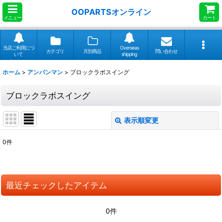
OOPARTSオンライン
メニュー
カート
当店ご利用につ
Overseas
カテゴリ
月別商品
問い合わせ
いて
shipping
ホーム
>
アンパンマン
>
ブロックラボスイング
ブロックラボスイング
表示順変更
閉じる
0
件
表示数
:
並び順
:
最近チェックしたアイテム
絞り込む
0件