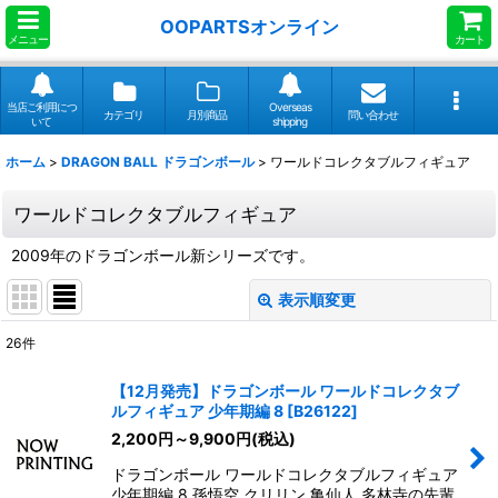
OOPARTSオンライン
メニュー
カート
当店ご利用につ
Overseas
カテゴリ
月別商品
問い合わせ
いて
shipping
ホーム
>
DRAGON BALL ドラゴンボール
>
ワールドコレクタブルフィギュア
ワールドコレクタブルフィギュア
2009年のドラゴンボール新シリーズです。
表示順変更
閉じる
26
件
表示数
:
【12月発売】ドラゴンボール ワールドコレクタブ
ルフィギュア 少年期編 8
[
B26122
]
並び順
:
2,200
円
～9,900
円
(税込)
ドラゴンボール ワールドコレクタブルフィギュア
絞り込む
少年期編 8 孫悟空 クリリン 亀仙人 多林寺の先輩